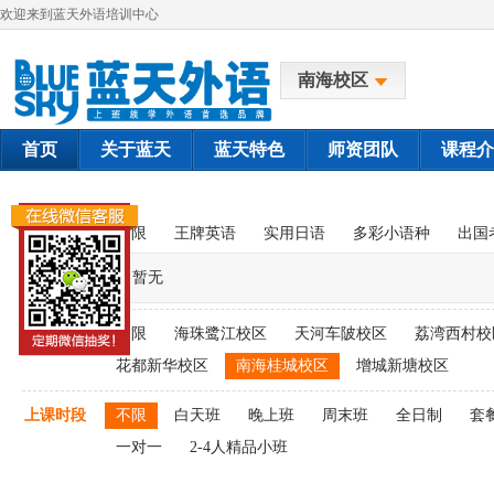
欢迎来到蓝天外语培训中心
南海校区
首页
关于蓝天
蓝天特色
师资团队
课程介
课程类别
不限
王牌英语
实用日语
多彩小语种
出国
暂无
上课校区
不限
海珠鹭江校区
天河车陂校区
荔湾西村校
花都新华校区
南海桂城校区
增城新塘校区
上课时段
不限
白天班
晚上班
周末班
全日制
套
一对一
2-4人精品小班