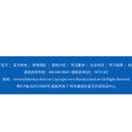
于蓝天
|
蓝天特色
|
师资团队
|
课程介绍
|
学员案例
|
企业培训
|
学习保障
|
校
课程咨询专线：400-840-9840 / 课程咨询QQ：30767402
邮箱：service@blueskyschool.net Copyright www.blueskyschool.net All Rights Reserved
粤ICP备2020116009号 版权所有 广州市番禺区蓝天外语培训中心