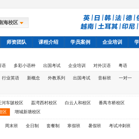
南海校区
师资团队
课程介绍
学员案例
企业培训
日语
多彩小语种
出国考试
企业培训
对外汉语
粤语
行业英语
新概念
外教系列
出国考试
音标班
一对一
天河车陂校区
荔湾西村校区
白云人和校区
番禺市桥校区
校区
增城新塘校区
周末班
全日制
套餐制
寒假班
暑假班
考试冲刺班