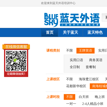
欢迎来到蓝天外语培训中心
首页
关于蓝天
蓝天特色
课程类别
不限
王牌英语
实用
实用口语
商务英语
全日制
套餐制
上课校区
不限
海珠鹭江校区
花都新华校区
南海桂城
上课时段
不限
白天班
晚上班
一对一
2-4人精品小班