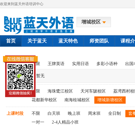
欢迎来到蓝天外语培训中心
增城校区
首页
关于蓝天
蓝天特色
师资团队
课程介
课程类别
不限
王牌英语
实用日语
多彩小语种
出国
暂无
上课校区
不限
海珠鹭江校区
天河车陂校区
荔湾西村校
花都新华校区
南海桂城校区
增城新塘校区
上课时段
不限
白天班
晚上班
周末班
全日制
套
一对一
2-4人精品小班