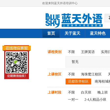
欢迎来到蓝天外语培训中心
首页
关于蓝天
蓝天特色
课程类别
不限
王牌英语
实用
暂无
上课校区
不限
海珠鹭江校区
花都新华校区
南海桂城
上课时段
不限
白天班
晚上班
一对一
2-4人精品小班