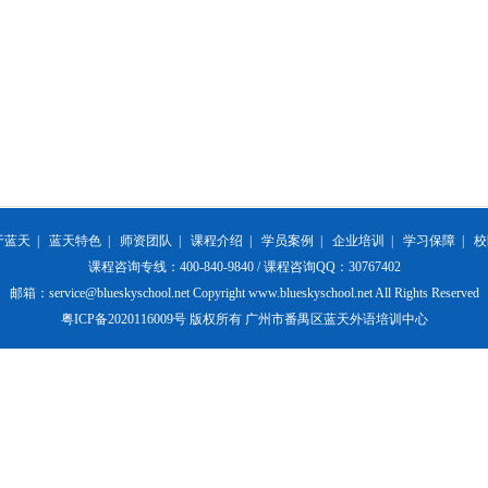
于蓝天
|
蓝天特色
|
师资团队
|
课程介绍
|
学员案例
|
企业培训
|
学习保障
|
校
课程咨询专线：400-840-9840 / 课程咨询QQ：30767402
邮箱：service@blueskyschool.net Copyright www.blueskyschool.net All Rights Reserved
粤ICP备2020116009号 版权所有 广州市番禺区蓝天外语培训中心