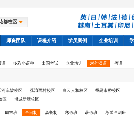
花都校区
师资团队
课程介绍
学员案例
企业培训
日语
多彩小语种
出国考试
企业培训
对外汉语
粤语
天河车陂校区
荔湾西村校区
白云人和校区
番禺市桥校区
校区
增城新塘校区
周末班
全日制
套餐制
寒假班
暑假班
考试冲刺班