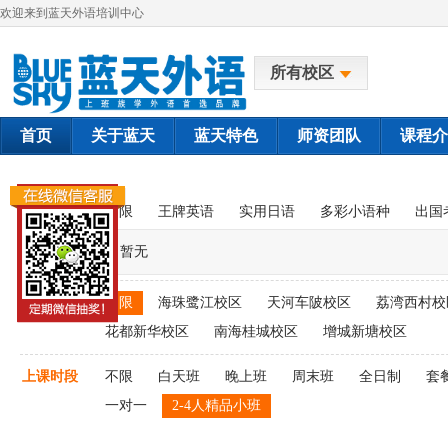
欢迎来到蓝天外语培训中心
所有校区
首页
关于蓝天
蓝天特色
师资团队
课程介
课程类别
不限
王牌英语
实用日语
多彩小语种
出国
暂无
上课校区
不限
海珠鹭江校区
天河车陂校区
荔湾西村校
花都新华校区
南海桂城校区
增城新塘校区
上课时段
不限
白天班
晚上班
周末班
全日制
套
一对一
2-4人精品小班