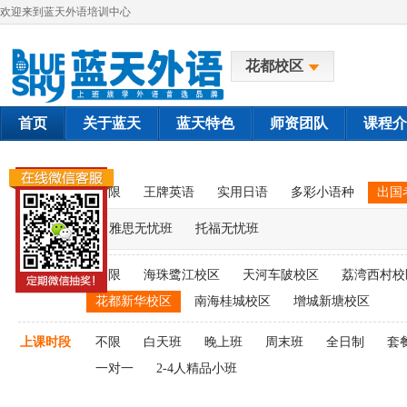
欢迎来到蓝天外语培训中心
花都校区
首页
关于蓝天
蓝天特色
师资团队
课程介
课程类别
不限
王牌英语
实用日语
多彩小语种
出国
雅思无忧班
托福无忧班
上课校区
不限
海珠鹭江校区
天河车陂校区
荔湾西村校
花都新华校区
南海桂城校区
增城新塘校区
上课时段
不限
白天班
晚上班
周末班
全日制
套
一对一
2-4人精品小班