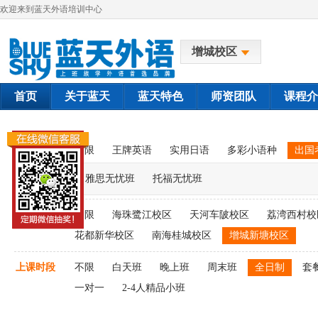
欢迎来到蓝天外语培训中心
增城校区
首页
关于蓝天
蓝天特色
师资团队
课程介
课程类别
不限
王牌英语
实用日语
多彩小语种
出国
雅思无忧班
托福无忧班
上课校区
不限
海珠鹭江校区
天河车陂校区
荔湾西村校
花都新华校区
南海桂城校区
增城新塘校区
上课时段
不限
白天班
晚上班
周末班
全日制
套
一对一
2-4人精品小班