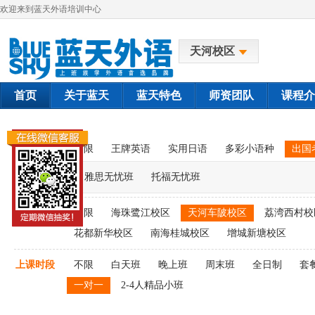
欢迎来到蓝天外语培训中心
天河校区
首页
关于蓝天
蓝天特色
师资团队
课程介
课程类别
不限
王牌英语
实用日语
多彩小语种
出国
雅思无忧班
托福无忧班
上课校区
不限
海珠鹭江校区
天河车陂校区
荔湾西村校
花都新华校区
南海桂城校区
增城新塘校区
上课时段
不限
白天班
晚上班
周末班
全日制
套
一对一
2-4人精品小班