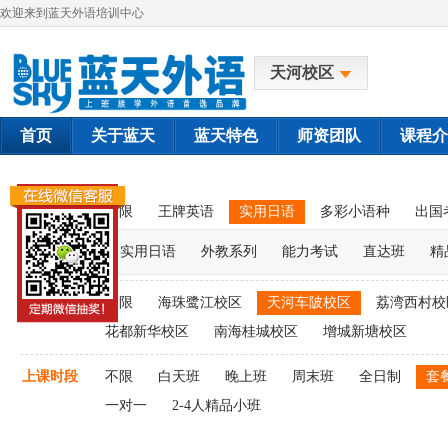
欢迎来到蓝天外语培训中心
天河校区
首页
关于蓝天
蓝天特色
师资团队
课程介
课程类别
不限
王牌英语
实用日语
多彩小语种
出国
实用日语
外教系列
能力考试
直达班
精
上课校区
不限
海珠鹭江校区
天河车陂校区
荔湾西村校
花都新华校区
南海桂城校区
增城新塘校区
上课时段
不限
白天班
晚上班
周末班
全日制
套
一对一
2-4人精品小班