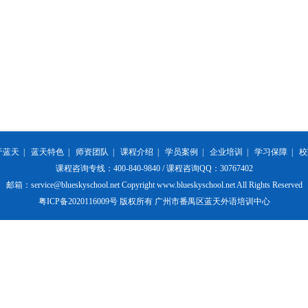
于蓝天
|
蓝天特色
|
师资团队
|
课程介绍
|
学员案例
|
企业培训
|
学习保障
|
校
课程咨询专线：400-840-9840 / 课程咨询QQ：30767402
邮箱：service@blueskyschool.net Copyright www.blueskyschool.net All Rights Reserved
粤ICP备2020116009号 版权所有 广州市番禺区蓝天外语培训中心