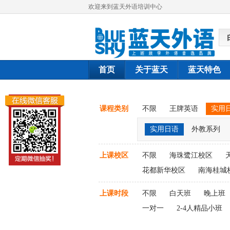
欢迎来到蓝天外语培训中心
首页
关于蓝天
蓝天特色
课程类别
不限
王牌英语
实用
实用日语
外教系列
上课校区
不限
海珠鹭江校区
花都新华校区
南海桂城
上课时段
不限
白天班
晚上班
一对一
2-4人精品小班