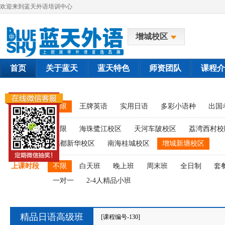
欢迎来到蓝天外语培训中心
增城校区
首页
关于蓝天
蓝天特色
师资团队
课程介
课程类别
不限
王牌英语
实用日语
多彩小语种
出国
上课校区
不限
海珠鹭江校区
天河车陂校区
荔湾西村校
花都新华校区
南海桂城校区
增城新塘校区
上课时段
不限
白天班
晚上班
周末班
全日制
套
一对一
2-4人精品小班
精品日语高级班
[课程编号-130]