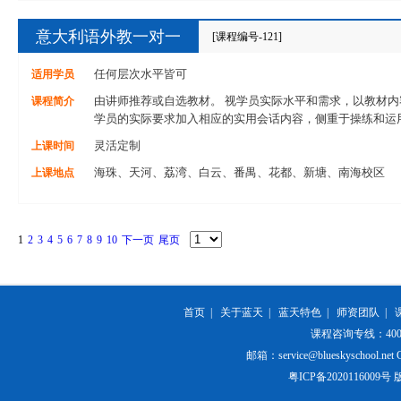
意大利语外教一对一
[课程编号-121]
适用学员
任何层次水平皆可
课程简介
由讲师推荐或自选教材。 视学员实际水平和需求，以教材内
学员的实际要求加入相应的实用会话内容，侧重于操练和运
上课时间
灵活定制
上课地点
海珠、天河、荔湾、白云、番禺、花都、新塘、南海校区
1
2
3
4
5
6
7
8
9
10
下一页
尾页
首页
|
关于蓝天
|
蓝天特色
|
师资团队
|
课程咨询专线：400-84
邮箱：service@blueskyschool.net Cop
粤ICP备20201160