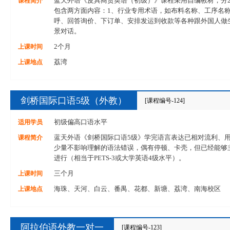
课程简介
蓝天外语《皮具商贸英语（初级）》课程采用自编教材，分
包含两方面内容：1、行业专用术语，如布料名称、工序名称
呼、回答询价、下订单、安排发运到收款等各种跟外国人做
景对话。
上课时间
2个月
上课地点
荔湾
剑桥国际口语5级（外教）
[课程编号-124]
适用学员
初级偏高口语水平
课程简介
蓝天外语《剑桥国际口语5级》学完语言表达已相对流利、
少量不影响理解的语法错误，偶有停顿、卡壳，但已经能够
进行（相当于PETS-3或大学英语4级水平）。
上课时间
三个月
上课地点
海珠、天河、白云、番禺、花都、新塘、荔湾、南海校区
阿拉伯语外教一对一
[课程编号-123]