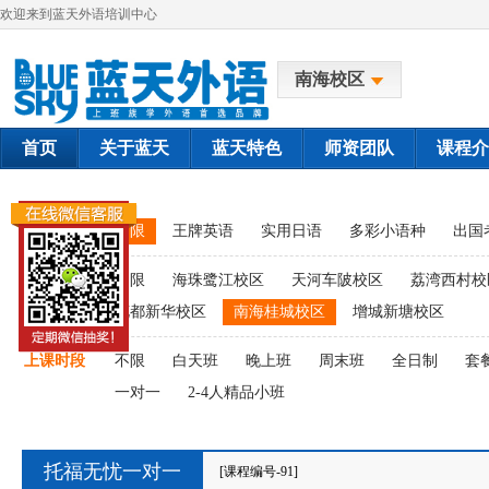
欢迎来到蓝天外语培训中心
南海校区
首页
关于蓝天
蓝天特色
师资团队
课程介
课程类别
不限
王牌英语
实用日语
多彩小语种
出国
上课校区
不限
海珠鹭江校区
天河车陂校区
荔湾西村校
花都新华校区
南海桂城校区
增城新塘校区
上课时段
不限
白天班
晚上班
周末班
全日制
套
一对一
2-4人精品小班
托福无忧一对一
[课程编号-91]