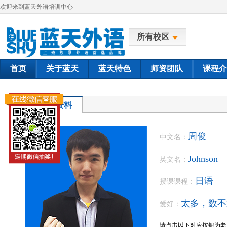
欢迎来到蓝天外语培训中心
所有校区
首页
关于蓝天
蓝天特色
师资团队
课程介
教师资料
周俊
中文名：
Johnson
英文名：
日语
授课课程：
太多，数不
爱好：
请点击以下对应按钮为老