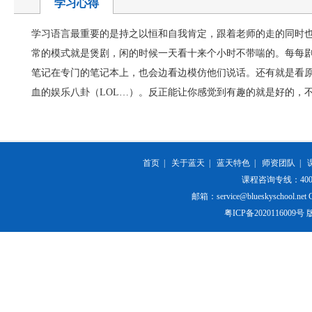
学习心得
学习语言最重要的是持之以恒和自我肯定，跟着老师的走的同时
常的模式就是煲剧，闲的时候一天看十来个小时不带喘的。每每
笔记在专门的笔记本上，也会边看边模仿他们说话。还有就是看
血的娱乐八卦（LOL…）。反正能让你感觉到有趣的就是好的，
首页
|
关于蓝天
|
蓝天特色
|
师资团队
|
课程咨询专线：400-84
邮箱：service@blueskyschool.net Cop
粤ICP备20201160