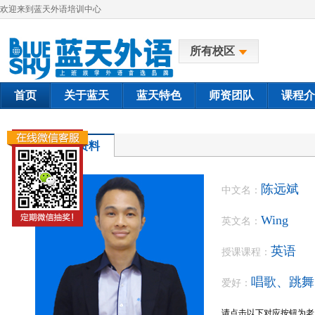
欢迎来到蓝天外语培训中心
所有校区
首页
关于蓝天
蓝天特色
师资团队
课程介
教师资料
陈远斌
中文名：
Wing
英文名：
英语
授课课程：
唱歌、跳舞
爱好：
请点击以下对应按钮为老