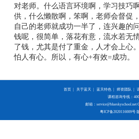
对老师。什么语言环境啊，学习技巧
供，什么懒散啊，笨啊，老师会督促
自己的老师就成功一半了，连兴趣的
钱呢，很简单，落花有意，流水若无
了钱，尤其是付了重金，人才会上心
怕人有心。所以，有心+有效=成功。
首页
|
关于蓝天
|
蓝天特色
|
师资团队
|
课程咨询专线：400-84
邮箱：service@blueskyschool.net Cop
粤ICP备20201160