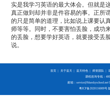
实是我学习英语的最大体会。但就是
真正做到却并非是件容易的事。正所
的只是简单的道理，比如说上课要认
师等等。同时，不要害怕丢脸，成功
的丢脸，想要学好英语，就要接受丢
说。
首页
|
关于蓝天
|
蓝天特色
|
师资团队
|
课程咨询专线：400-84
邮箱：service@blueskyschool.net Cop
粤ICP备20201160