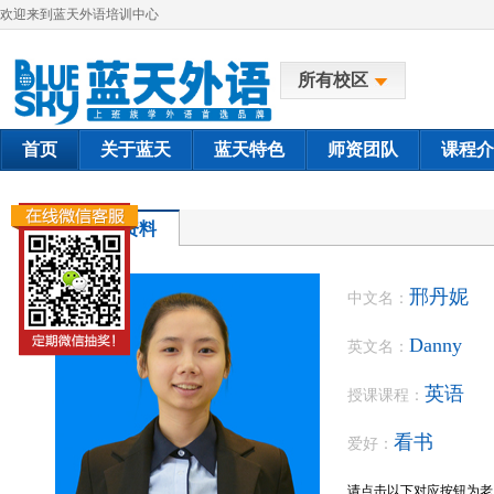
欢迎来到蓝天外语培训中心
所有校区
首页
关于蓝天
蓝天特色
师资团队
课程介
教师资料
邢丹妮
中文名：
Danny
英文名：
英语
授课课程：
看书
爱好：
请点击以下对应按钮为老