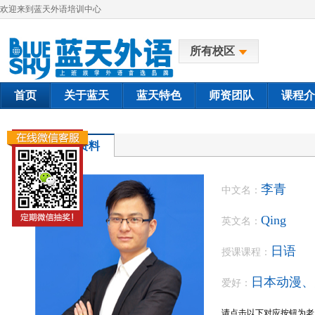
欢迎来到蓝天外语培训中心
所有校区
首页
关于蓝天
蓝天特色
师资团队
课程介
教师资料
李青
中文名：
Qing
英文名：
日语
授课课程：
日本动漫、
爱好：
请点击以下对应按钮为老