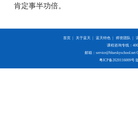
肯定事半功倍。
首页
|
关于蓝天
|
蓝天特色
|
师资团队
|
课程咨询专线：400-84
邮箱：service@blueskyschool.net Cop
粤ICP备20201160