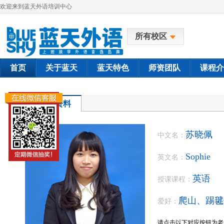
欢迎来到蓝天外语培训中心
所有校区
首页
关于蓝天
蓝天特色
师资团队
课程介
教师资料
苏晓佩
中文名：
Sophie
英文名：
英语
授课课程：
爬山、踢毽
爱好：
请点击以下对应按钮为老