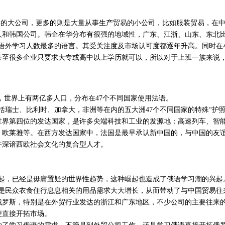
样的大公司，更多的则是大量从事生产贸易的小公司，比如服装贸易，在
人和韩国公司。韩企在华分布有很强的地域性，广东、江浙、山东、东北
语外学习人数最多的语言。其受关注度及市场认可度都逐年升高。同时在
甚至很多企业只要求大专或高中以上学历就可以，所以对于上班一族来说
，世界上有两亿多人口，分布在47个不同国家使用法语。
瑞士、比利时、加拿大，非洲等在内的五大洲47个不同国家的特殊“护照
界第四位的发达国家，是许多尖端科技和工业的发源地：高速列车、智能卡、
、欧莱雅等。在西方发达国家中，法国是最早承认新中国的，与中国的友
并深谙西欧社会文化的复合型人才。
起，已经是毋庸置疑的世界性趋势，这种崛起也造成了俄语学习潮的兴起
民众衣食住行息息相关的用品需求大大增长，从而带动了与中国贸易往
俄罗斯，特别是在外贸行业发达的浙江和广东地区，不少公司的主要往来
便直接开拓市场。