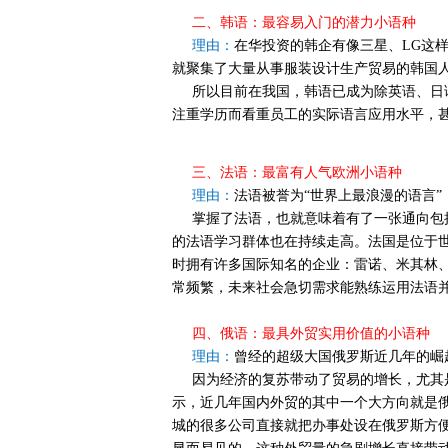
二、韩语：最容易入门的潜力小语种
理由：
在华投资的韩企有像三星、LG这
就聚集了大量从事服装设计生产贸易的韩国
所以目前在我国，韩语已成为除英语、日
注重学历而看重员工的实际语言应用水平，
三、法语：最富有人气欧洲小语种
理由：
法语被誉为“世界上最浪漫的语言”
掌握了法语，也就意味着有了一张通向包括
的法语学习群体也在持续走高。法国是位于世
时拥有许多国际知名的企业：雷诺、米其林
常频繁，未来社会急切需求能熟练运用法语
四、俄语：最具外贸实用价值的小语种
理由：
曾经的超级大国俄罗斯近几年的崛
因为经济的复苏带动了贸易的增长，尤其是
示，近几年国内外贸的其中一个大方向就是
城的很多公司直接就把办事处设在俄罗斯方