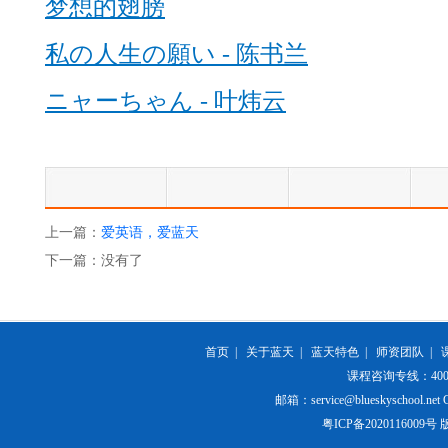
梦想的翅膀
私の人生の願い - 陈书兰
ニャーちゃん - 叶炜云
上一篇：
爱英语，爱蓝天
下一篇：没有了
首页
|
关于蓝天
|
蓝天特色
|
师资团队
|
课程咨询专线：400-84
邮箱：service@blueskyschool.net Cop
粤ICP备20201160