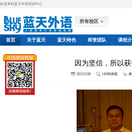
欢迎来到蓝天外语培训中心
所有校区
首页
关于蓝天
蓝天特色
师资团队
课程介
因为坚信，所以获
2015/5/20
14598浏览
来