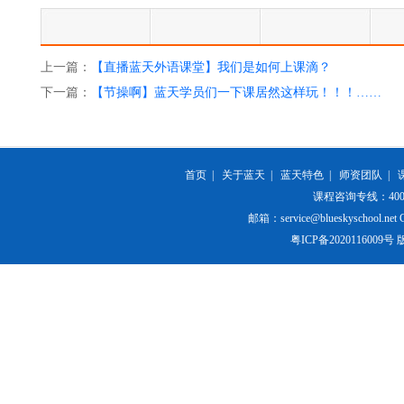
上一篇：
【直播蓝天外语课堂】我们是如何上课滴？
下一篇：
【节操啊】蓝天学员们一下课居然这样玩！！！……
首页
|
关于蓝天
|
蓝天特色
|
师资团队
|
课程咨询专线：400-84
邮箱：service@blueskyschool.net Cop
粤ICP备20201160