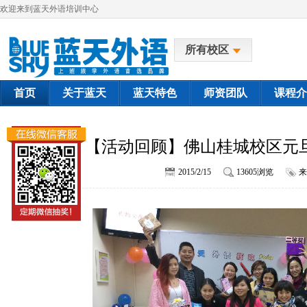
欢迎来到蓝天外语培训中心
所有校区
首页
关于蓝天
蓝天特色
师资团队
课程介
【活动回顾】佛山桂城校区元旦
2015/2/15
13605浏览
来