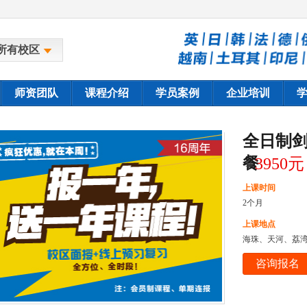
所有校区
师资团队
课程介绍
学员案例
企业培训
全日制
餐
3950元
￥
上课时间
2个月
上课地点
海珠、天河、荔
咨询报名