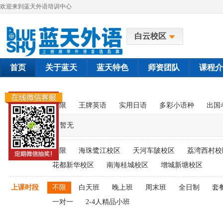
欢迎来到蓝天外语培训中心
白云校区
首页
关于蓝天
蓝天特色
师资团队
课程介
课程类别
不限
王牌英语
实用日语
多彩小语种
出国
暂无
上课校区
不限
海珠鹭江校区
天河车陂校区
荔湾西村校
花都新华校区
南海桂城校区
增城新塘校区
上课时段
不限
白天班
晚上班
周末班
全日制
套
一对一
2-4人精品小班