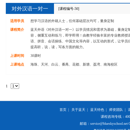
对外汉语一对一
[课程编号-50]
适用学员
想学习汉语的外籍人士，任何基础层次均可，量身定制
课程简介
蓝天外语《对外汉语一对一》以学员情况和需求为基础，量身定
容，侧重互动和练习，即学即用！由教学经验丰富的专业教师授
语、拼音、会话操练、中国文化等内容，以互动的形式，让学员
提高听，说，读，写各方面的能力。
上课时间
30课时
上课地点
海珠、天河、白云、番禺、花都、新塘、荔湾、南海校区
1
首页
|
关于蓝天
|
蓝天特色
|
师资团队
|
课程咨询专线：400-84
邮箱：service@blueskyschool.net Cop