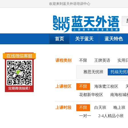
欢迎来到蓝天外语培训中心
首页
关于蓝天
蓝天特色
课程类别
不限
王牌英语
实用
雅思无忧班
托福无忧
上课校区
不限
海珠鹭江校区
花都新华校区
南海桂城
上课时段
不限
白天班
晚上班
一对一
2-4人精品小班