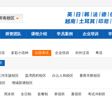
所有校区
师资团队
课程介绍
学员案例
企业培训
日语
多彩小语种
出国考试
企业培训
对外汉语
粤语
班
天河车陂校区
荔湾西村校区
白云人和校区
番禺市桥校区
校区
增城新塘校区
周末班
全日制
套餐制
寒假班
暑假班
考试冲刺班