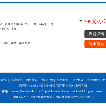
￥
395元/小
义，量身打造学习计划，一对一制定听、说、
性的学习提高。
课程详情
、新塘、荔湾、南海校区
咨询报名
于蓝天
|
蓝天特色
|
师资团队
|
课程介绍
|
学员案例
|
企业培训
|
学习保障
|
校
课程咨询专线：400-840-9840 / 课程咨询QQ：30767402
邮箱：service@blueskyschool.net Copyright www.blueskyschool.net All Rights Reserved
粤ICP备2020116009号 版权所有 广州市番禺区蓝天外语培训中心