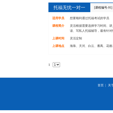
托福无忧一对一
[课程编号-91]
适用学员
想要顺利通过托福考试的学员
课程简介
灵活根据需要选择学习时间、讲
读、写私人托福辅导，最有针对
上课时间
灵活定制
上课地点
海珠、天河、白云、番禺、花都
1
首页
|
关