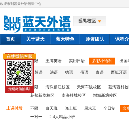
欢迎来到蓝天外语培训中心
番禺校区
首页
关于蓝天
蓝天特色
师资团队
课程介
课程类别
不限
王牌英语
实用日语
多彩小语种
出国
韩语
法语
德语
俄语
泰语
西班牙语
上课校区
不限
海珠鹭江校区
天河车陂校区
荔湾西村校
花都新华校区
南海桂城校区
增城新塘校区
上课时段
不限
白天班
晚上班
周末班
全日制
套
一对一
2-4人精品小班