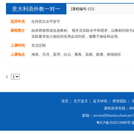
意大利语外教一对一
[课程编号-121]
适用学员
任何层次水平皆可
课程简介
由讲师推荐或自选教材。 视学员实际水平和需求，以教材内容为
实际要求加入相应的实用会话内容，侧重于操练和运用。
上课时间
灵活定制
上课地点
海珠、天河、荔湾、白云、番禺、花都、新塘、南海校区
1
首页
|
关于蓝天
|
蓝天特色
|
师资团队
|
课程咨询专线：400-84
邮箱：service@blueskyschool.net Cop
粤ICP备20201160