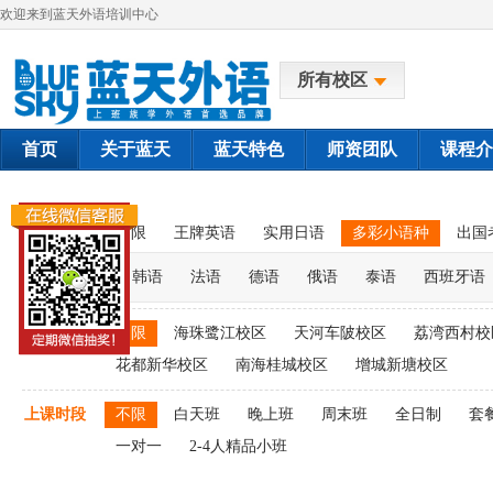
欢迎来到蓝天外语培训中心
所有校区
首页
关于蓝天
蓝天特色
师资团队
课程介
课程类别
不限
王牌英语
实用日语
多彩小语种
出国
韩语
法语
德语
俄语
泰语
西班牙语
上课校区
不限
海珠鹭江校区
天河车陂校区
荔湾西村校
花都新华校区
南海桂城校区
增城新塘校区
上课时段
不限
白天班
晚上班
周末班
全日制
套
一对一
2-4人精品小班