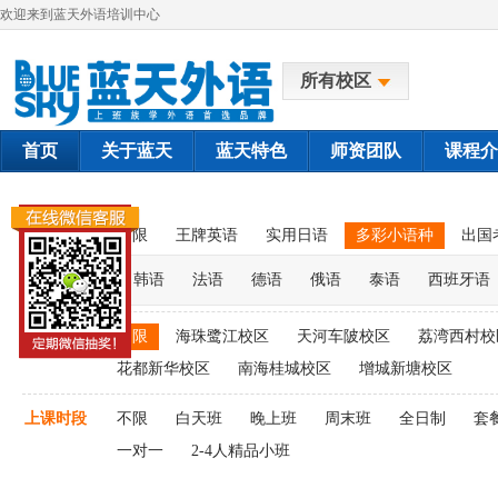
欢迎来到蓝天外语培训中心
所有校区
首页
关于蓝天
蓝天特色
师资团队
课程介
课程类别
不限
王牌英语
实用日语
多彩小语种
出国
韩语
法语
德语
俄语
泰语
西班牙语
上课校区
不限
海珠鹭江校区
天河车陂校区
荔湾西村校
花都新华校区
南海桂城校区
增城新塘校区
上课时段
不限
白天班
晚上班
周末班
全日制
套
一对一
2-4人精品小班