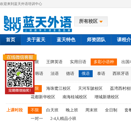
欢迎来到蓝天外语培训中心
所有校区
首页
关于蓝天
蓝天特色
师资团队
课程介
课程类别
不限
王牌英语
实用日语
多彩小语种
出国
韩语
法语
德语
俄语
泰语
西班牙语
上课校区
不限
海珠鹭江校区
天河车陂校区
荔湾西村校
花都新华校区
南海桂城校区
增城新塘校区
上课时段
不限
白天班
晚上班
周末班
全日制
套
一对一
2-4人精品小班