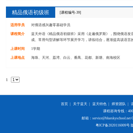
精品俄语初级班
[课程编号-39]
适用学员
对俄语感兴趣零基础学员
课程简介
蓝天外语《精品俄语初级班》采用《走遍俄罗斯》，围绕俄语发
成、常用句型讲解等环节展开学习，讲练结合，逐渐提高该语言
上课时间
1学期
上课地点
海珠、天河、荔湾、白云、番禺、花都、新塘、南海校区
1
首页
|
关于蓝天
|
蓝天特色
|
师资团队
|
课程咨询专线：400-84
邮箱：service@blueskyschool.net Cop
粤ICP备20201160