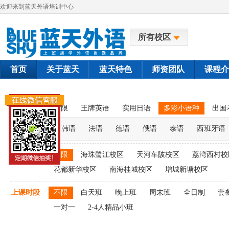
欢迎来到蓝天外语培训中心
所有校区
首页
关于蓝天
蓝天特色
师资团队
课程介
课程类别
不限
王牌英语
实用日语
多彩小语种
出国
韩语
法语
德语
俄语
泰语
西班牙语
上课校区
不限
海珠鹭江校区
天河车陂校区
荔湾西村校
花都新华校区
南海桂城校区
增城新塘校区
上课时段
不限
白天班
晚上班
周末班
全日制
套
一对一
2-4人精品小班