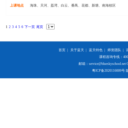
上课地点
海珠、天河、荔湾、白云、番禺、花都、新塘、南海校区
1
2
3
4
5
6
下一页
尾页
首页
|
关于蓝天
|
蓝天特色
|
师资团队
|
课程咨询专线：400-84
邮箱：service@blueskyschool.net Cop
粤ICP备20201160