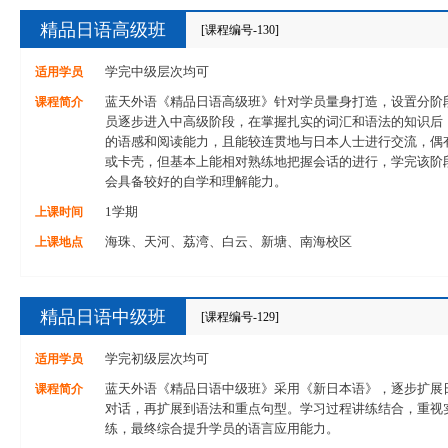
精品日语高级班
[课程编号-130]
适用学员
学完中级层次均可
课程简介
蓝天外语《精品日语高级班》针对学员量身打造，设置分阶
员逐步进入中高级阶段，在掌握扎实的词汇和语法的知识后
的语感和阅读能力，且能较连贯地与日本人士进行交流，偶
或卡壳，但基本上能相对熟练地把握会话的进行，学完该阶
会具备较好的自学和理解能力。
上课时间
1学期
上课地点
海珠、天河、荔湾、白云、新塘、南海校区
精品日语中级班
[课程编号-129]
适用学员
学完初级层次均可
课程简介
蓝天外语《精品日语中级班》采用《新日本语》，逐步扩展
对话，再扩展到语法和重点句型。学习过程讲练结合，重视
练，最终综合提升学员的语言应用能力。