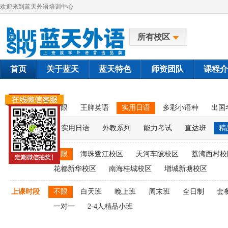
欢迎来到蓝天外语培训中心
所有校区
首页
关于蓝天
蓝天特色
师资团队
课程介
课程类别
不限
王牌英语
实用日语
多彩小语种
出国
实用日语
外教系列
能力考试
直达班
精
上课校区
不限
海珠鹭江校区
天河车陂校区
荔湾西村校
花都新华校区
南海桂城校区
增城新塘校区
上课时段
不限
白天班
晚上班
周末班
全日制
套
一对一
2-4人精品小班