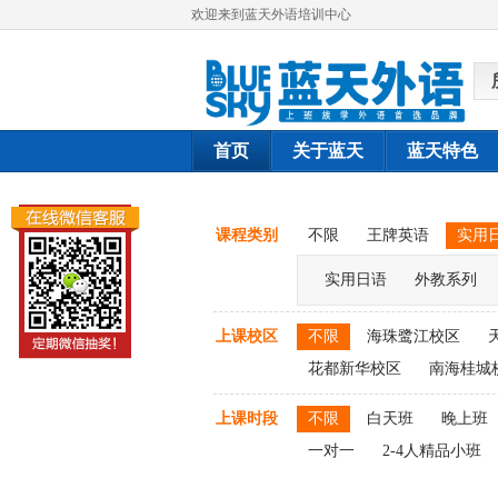
欢迎来到蓝天外语培训中心
首页
关于蓝天
蓝天特色
课程类别
不限
王牌英语
实用
实用日语
外教系列
上课校区
不限
海珠鹭江校区
花都新华校区
南海桂城
上课时段
不限
白天班
晚上班
一对一
2-4人精品小班