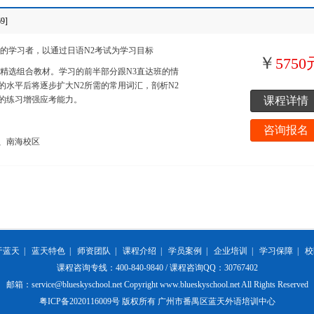
9]
用的学习者，以通过日语N2考试为学习目标
￥
5750
用精选组合教材。学习的前半部分跟N3直达班的情
的水平后将逐步扩大N2所需的常用词汇，剖析N2
的练习增强应考能力。
课程详情
咨询报名
、南海校区
于蓝天
|
蓝天特色
|
师资团队
|
课程介绍
|
学员案例
|
企业培训
|
学习保障
|
校
课程咨询专线：400-840-9840 / 课程咨询QQ：30767402
邮箱：service@blueskyschool.net Copyright www.blueskyschool.net All Rights Reserved
粤ICP备2020116009号 版权所有 广州市番禺区蓝天外语培训中心