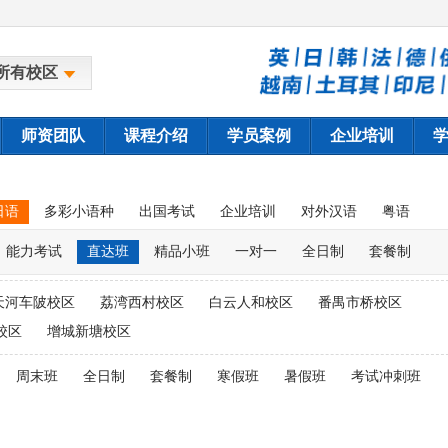
所有校区
师资团队
课程介绍
学员案例
企业培训
日语
多彩小语种
出国考试
企业培训
对外汉语
粤语
能力考试
直达班
精品小班
一对一
全日制
套餐制
天河车陂校区
荔湾西村校区
白云人和校区
番禺市桥校区
校区
增城新塘校区
周末班
全日制
套餐制
寒假班
暑假班
考试冲刺班