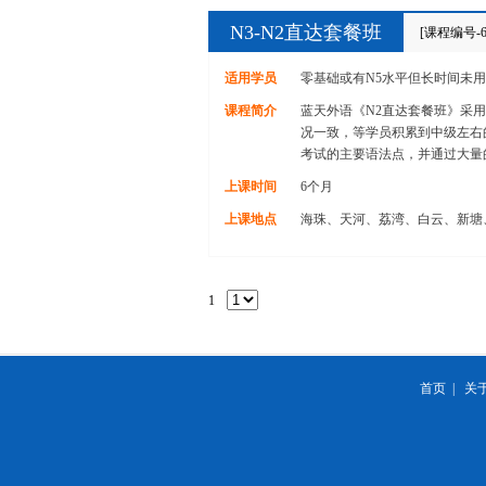
N3-N2直达套餐班
[课程编号-6
适用学员
零基础或有N5水平但长时间未
课程简介
蓝天外语《N2直达套餐班》采
况一致，等学员积累到中级左右
考试的主要语法点，并通过大量
上课时间
6个月
上课地点
海珠、天河、荔湾、白云、新塘
1
首页
|
关