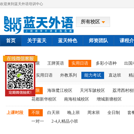
欢迎来到蓝天外语培训中心
所有校区
首页
关于蓝天
蓝天特色
师资团队
课程介
课程类别
不限
王牌英语
实用日语
多彩小语种
出国
实用日语
外教系列
能力考试
直达班
精
上课校区
不限
海珠鹭江校区
天河车陂校区
荔湾西村校
花都新华校区
南海桂城校区
增城新塘校区
上课时段
不限
白天班
晚上班
周末班
全日制
套
一对一
2-4人精品小班