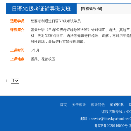
日语N2级考证辅导班大班
[课程编号-66]
适用学员
想要顺利通过日语N2级考试学员
课程简介
蓝天外语《日语N2级考证辅导班大班》针对词汇、语法、真题三
材，先对N2重点词汇、语法等知识进行梳理、讲解，再对历年题
对性训练，最后进行实景模拟测试。
上课时间
3个月
上课地点
番禺、花都校区
1
首页
|
关于蓝天
|
蓝天特色
|
师资团队
|
课程咨询专线：400-84
邮箱：service@blueskyschool.net Cop
粤ICP备20201160