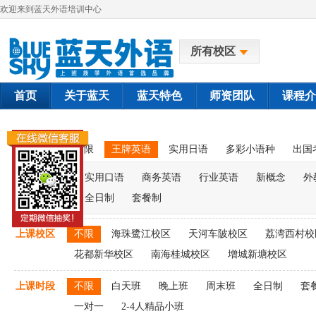
欢迎来到蓝天外语培训中心
所有校区
首页
关于蓝天
蓝天特色
师资团队
课程介
课程类别
不限
王牌英语
实用日语
多彩小语种
出国
实用口语
商务英语
行业英语
新概念
外
全日制
套餐制
上课校区
不限
海珠鹭江校区
天河车陂校区
荔湾西村校
花都新华校区
南海桂城校区
增城新塘校区
上课时段
不限
白天班
晚上班
周末班
全日制
套
一对一
2-4人精品小班