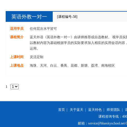
英语外教一对一
[课程编号-58]
适用学员
任何层次水平皆可
课程简介
蓝天外语《英语外教一对一》由讲师推荐或自选教材。 视学员实
以教材内容为基础根据学员的实际要求加入相应的实用会话内容
运用。
上课时间
灵活定制
上课地点
海珠、天河、白云、番禺、花都、新塘、荔湾、南海校区
1
首页
|
关于蓝天
|
蓝天特色
|
师资团队
|
课程咨询专线：400-84
邮箱：service@blueskyschool.net Cop