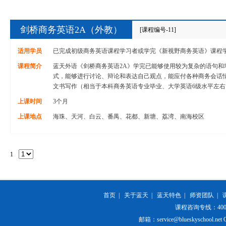
剑桥商务英语2A（外教）
[课程编号-11]
适用学员
已完成初级商务英语课程学习者或学完《新视野商务英语》课程
课程简介
蓝天外语《剑桥商务英语2A》学完已能够使用较为复杂的语句和
式，能够进行讨论、辩论和表达自己观点，能应付各种商务会话
文书写作（相当于本科商务英语专业毕业、大学英语6级水平左右
上课时间
3个月
上课地点
海珠、天河、白云、番禺、花都、新塘、荔湾、南海校区
1
首页
|
关于蓝天
|
蓝天特色
|
师资团队
|
课程咨询专线：400-84
邮箱：service@blueskyschool.net Cop