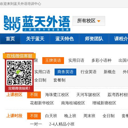
欢迎来到蓝天外语培训中心
所有校区
首页
关于蓝天
蓝天特色
师资团队
课程介
课程类别
不限
王牌英语
实用日语
多彩小语种
出国
实用口语
商务英语
行业英语
新概念
外
全日制
套餐制
上课校区
不限
海珠鹭江校区
天河车陂校区
荔湾西村校
花都新华校区
南海桂城校区
增城新塘校区
上课时段
不限
白天班
晚上班
周末班
全日制
套
一对一
2-4人精品小班