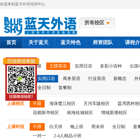
欢迎来到蓝天外语培训中心
所有校区
首页
关于蓝天
蓝天特色
师资团队
课程介
课程类别
不限
王牌英语
实用日语
多彩小语种
出国
实用口语
商务英语
行业英语
新概念
外
全日制
套餐制
上课校区
不限
海珠鹭江校区
天河车陂校区
荔湾西村校
花都新华校区
南海桂城校区
增城新塘校区
上课时段
不限
白天班
晚上班
周末班
全日制
套
一对一
2-4人精品小班