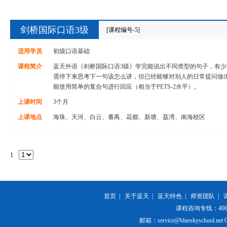
剑桥国际口语3级
[课程编号-5]
适用学员
初级口语基础
课程简介
蓝天外语《剑桥国际口语3级》学完能说出不同类型的句子，有
需停下来思考下一句该怎么讲，但已经能够对别人的日常提问做
能使用简单的复合句进行回应（相当于PETS-2水平）。
上课时间
3个月
上课地点
海珠、天河、白云、番禺、花都、新塘、荔湾、南海校区
1
首页
|
关于蓝天
|
蓝天特色
|
师资团队
|
课程咨询专线：400-84
邮箱：service@blueskyschool.net Cop